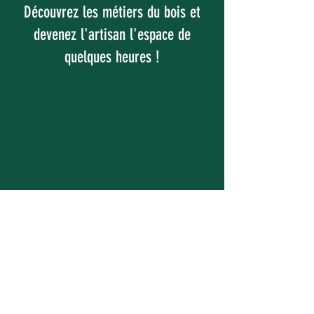
Découvrez les métiers du bois et
devenez l'artisan l'espace de
quelques heures !
Léïa et Pierre-Gabriel vous
proposent des ateliers d'initiations
de quelques heures lors desquelles
vous pourrez vous essayer aux
techniques traditionnelles des
métiers du bois.
Une expérience à vivre soi-même