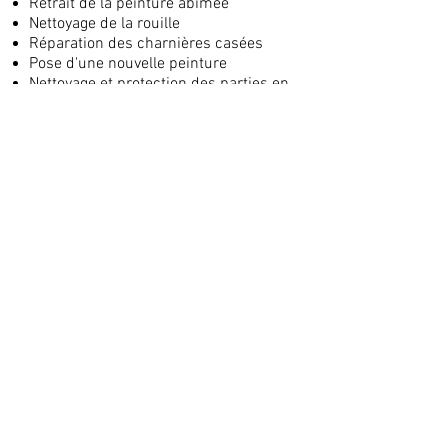
Retrait de la peinture abîmée
Nettoyage de la rouille
Réparation des charnières casées
Pose d'une nouvelle peinture
Nettoyage et protection des parties en
laiton
Nettoyage et finition cirée sur la
poignée en bois
Mentions légales
Politique de confidentialité
© 2021 par L'Atelier du
Vieux Chêne