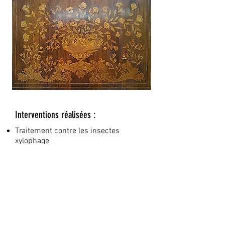
Interventions réalisées :
Traitement contre les insectes
xylophage
Consolidation des pieds attaqués
Redressage et recollage du plateau
Greffes des parties de massif et de
placage manquantes
Recollage du placage cloqué
Recomposition de la marqueterie
centrale manquante
Reprise de la teinte